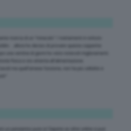
nte ricerca di un “miracolo”. I trattamenti in istituto
ldini….allora ho deciso di provare questa coppetta
opo una ventina di giorni ho visto notevoli miglioramenti.
vità fisica e sto attenta all’alimentazione.
“cavoli ma quell’arnese funziona, non ha più cellulite e
tti”
arò un pensierino pure io! Sapete se oltre online si può