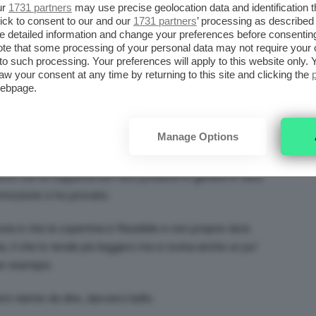
ur
1731 partners
may use precise geolocation data and identification 
ick to consent to our and our
1731 partners
’ processing as described 
detailed information and change your preferences before consenting
te that some processing of your personal data may not require your 
t to such processing. Your preferences will apply to this website only
aw your consent at any time by returning to this site and clicking the
webpage.
Metodo77 in offerta insieme ad una mia amica è
e perchè ti insegna ad evitare veramente un sacco di
acevo) di continuo ho scoperto! 🙁
Manage Options
Slimcup, mi sono fidata a comprare il libro anche io
imo con la coppetta ed i loro prodotti in genere e visto
mozione ci ho provato.
uta è che la copertina è flessibile e non proprio dura
ta, il che lo rende più leggero ma si rovina anche un po’
per esempio.
erò niente da dire, davvero bello.