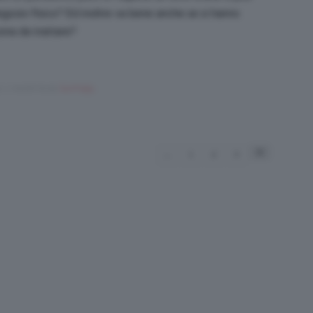
gozio fisico? Ed inoltre va bene anche se si hanno
zona da trattare?
rs, 1 month fa da
SaraT1993
.
4
←
1
2
3