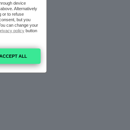
through device
above. Alternatively
 or to refuse
consent, but you
. You can change your
privacy policy
button
ACCEPT ALL