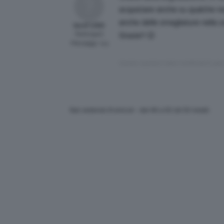
acquistare anche su qualche ne
anche delle smagliature nella 
SaraT1993
Participant
Grazie!! 😉
Messaggi: 113
Questa risposta è stata modificata 8 yea
Stai vedendo 8 articoli - dal 46 a 53 (di 53 totali)