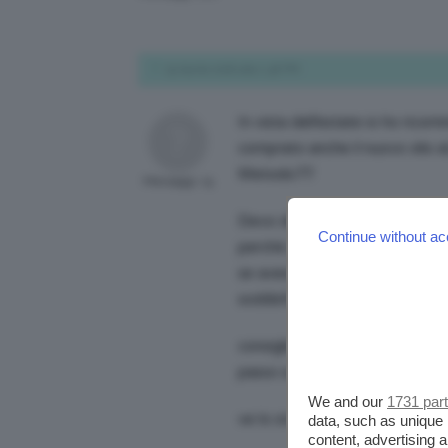
19 Aprile 2018 alle 2:48 PM
In vista dell’estate io ho rico
comprato anche il nuovo olio al
Metodo77.
Messaggi: 15
Devo dire che mi pento un sacc
Continue without ac
perché già in tre settimane ho o
se avessi continuato anche in 
soddisfatta ma tant’è… me ne 
consiglio a tutte il libro è d
passo su cosa fare e quando farl
We and our
1731 par
ve lo straconsiglio!
data, such as unique 
content, advertising