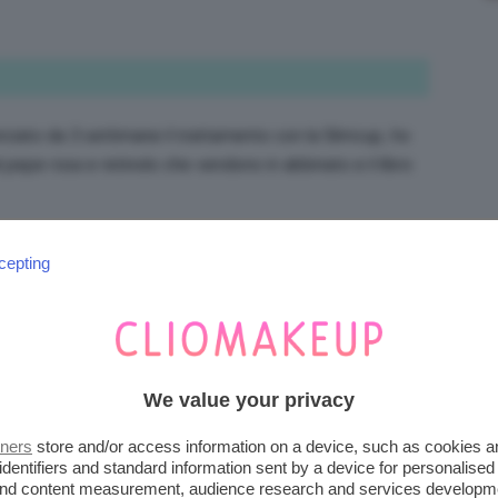
minciato da 3 settimane il trattamento con la Slimcup, ho
 pepe rosa e retinolo che vendono in abbinato e il libro
o di aver un po’ trascurato il trattamento in inverno
cepting
ttenuto dei bei migliormenti, pelle più liscia e tonica e
inverno sicuramente a questo punto sarei molto più
ricorderò per l’anno prossimo.
avvero TOP ASSOLUTO per chi cerca una guida passo
We value your privacy
o per la cellulite e per tonificarsi.
tners
store and/or access information on a device, such as cookies 
identifiers and standard information sent by a device for personalised
 and content measurement, audience research and services developm