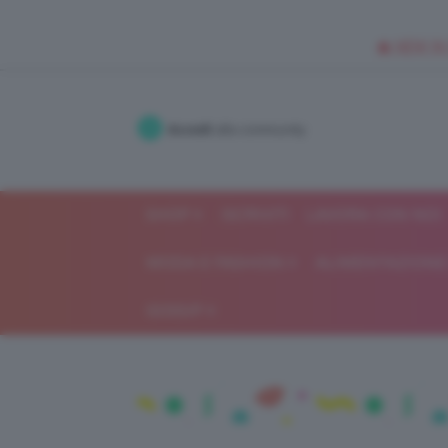
🥥 NEW IN
Accedi
alla community
SHOP
ISCRIVITI
LAVORA CON NOI
MODA E FASHION
ALIMENTAZIONE 
GOSSIP