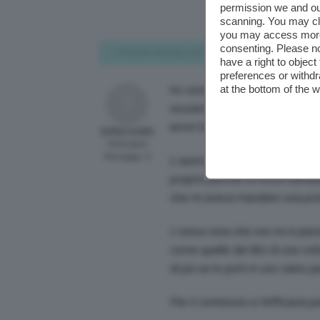
permission we and o
scanning. You may cl
you may access more 
consenting. Please no
26 Aprile 2018 alle 5:08 PM
have a right to objec
preferences or withdr
at the bottom of the 
ho comprato anche io il libro 
sicuramente molto interessant
errori (che io personalmente f
SofiaConti81
Participant
Messaggi: 6
L’autrice Elisa è la ragazza di 
proprio perchè mi trovo beniss
che mi aveva mandato una pro
L’unica cosa che non mi è piaci
come quelle dei libri di una vol
di più se lo porti in uno zaino 
Per il contenuto e l’efficacia p