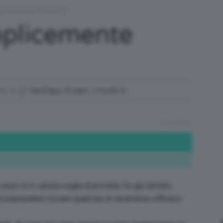
emplicemente WOOOW
/
emplicemente
Tutto
nto di
SaraT1993
,
8 years, 1 month fa
Tag:
cellulite
su
post mi è venuta voglia di provarla, ho già tentato
e mi piacerebbe trovare qualcosa di veramente efficace
Trucco,