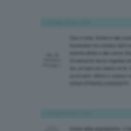
28 Maggio 2018 alle 1:28 PM
Ciao a tutte. Anche io alla costa
funzionano ma costano tanti so
insieme all’olio e alla crema. D
rita_15
Participant
Ovviamente faccio regolare atti
Messaggi: 1
Ieri, al mare mio marito mi fa: 
sai al mare i difetti si vedono tu
SONO STRAFELICEEEEE!!!!!
20 Giugno 2018 alle 12:46 PM
Grazie della segnalazione, ci f