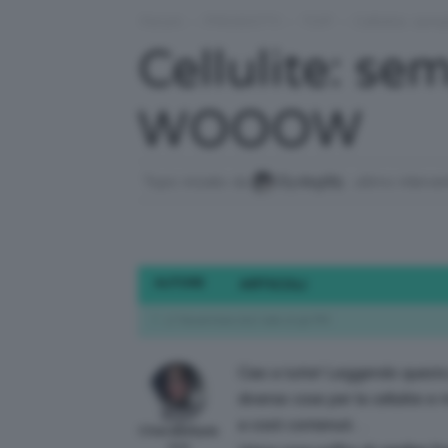
Forum
›
PRODOTTI
›
TOP
›
Cellulite: s
Cellulite: s
WOOOW
Topic iniziato da
Elydegi89
, ultimo interve
AUTORE
ARTICOLI
17 Novembre 2017 alle 10:50 PM
Ciao a tutte! Leggendo questo 
diverse cose per la cellulite 
a costi contenuti…
ChiaraBellyda
nce