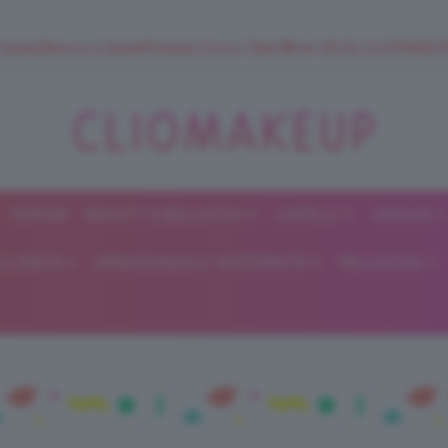
 SuperStrucco e SuperMousse Cocco Tiarè 🌺 ➡️ VAI SU CLIOMAK
FORUM
BEAUTY E BELLEZZA
CAPELLI
UNGHIE
ClioMakeUp
E DIETA
GRAVIDANZA E MATERNITÀ
RELAZIONI
Blog