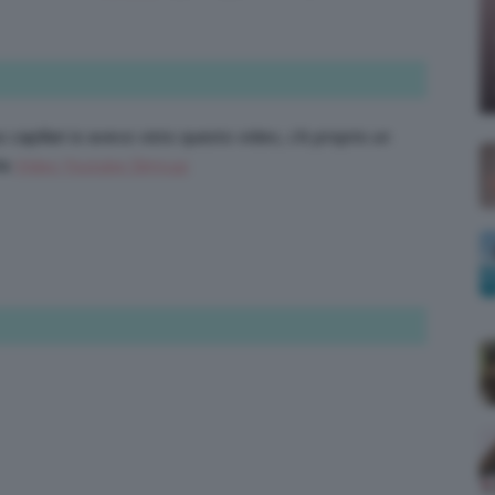
;)
 capillari io avevo visto questo video, c’è proprio un
la
Video Youtube Slimcup