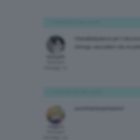
7 Dicembre 2017 alle 11:34 AM
ChiaraBellydance per il discorso
chirurgo vascoalare che ne par
Elydegi89
Participant
Messaggi: 20
14 Dicembre 2017 alle 11:35 AM
wow!interessantissimo!
meggi13
Participant
Messaggi: 120