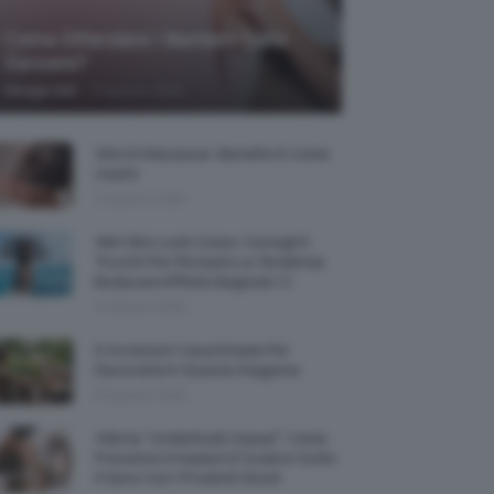
Come Difendere I Bambini Dalle
Zanzare?
-
Giorgia Asti
9 Agosto 2026
Olio Di Macassar: Benefici E Come
Usarlo
9 Agosto 2026
Wet Skin Look Corpo: Consigli E
Trucchi Per Ricreare La Tendenza
Bodycare Effetto Bagnato 💦
9 Agosto 2026
5 Accessori Casa Estate Per
Decorarla In Questa Stagione
8 Agosto 2026
Allerta “Underboob Sweat”: Come
Prevenire Irritazioni E Sudore Sotto
Il Seno Con I Prodotti Giusti