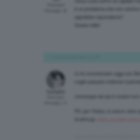
Unica cosa soffro di capillari f
Participant
è un problema che non centra 
Messaggi: 38
saprebbe rispondermi?
Grazie mille!
7 Dicembre 2017 alle 11:31 AM
Io ho ricominciato oggi con 
voglio passare indenne il perio
Elydegi89
comunque da qui in avanti non 
Participant
Messaggi: 20
PS: per Chiara, io avevo visto 
di slimcup
video youtube slim
Questa risposta è stata modificata 8 yea