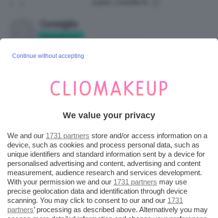
2 years, 2 months fa
1
3
Consiglio
MamyPatty
in:
CHIEDI A CLIO
2 years, 4 months fa
Continue without accepting
2
2
Consiglio
ziatytty
in:
COME SI FA?
2 years, 4 months fa
We value your privacy
2
2
We and our
1731 partners
store and/or access information on a
device, such as cookies and process personal data, such as
unique identifiers and standard information sent by a device for
personalised advertising and content, advertising and content
measurement, audience research and services development.
With your permission we and our
1731 partners
may use
precise geolocation data and identification through device
scanning. You may click to consent to our and our
1731
partners
’ processing as described above. Alternatively you may