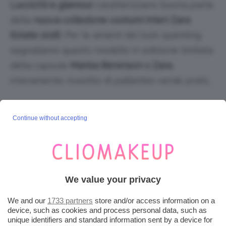
Luccichii e glamour
caratterizzano buona parte
della
nuova collezione costumi interi Zara
Estate 2026
. Per le amanti dei look sparkling
segnaliamo questo modello in edizione limitata
della capsule
Marisa Berenson x Zara
,
interamente rivestito di paillettes verde prato.
Salva
Continue without accepting
We value your privacy
We and our
1733 partners
store and/or access information on a
device, such as cookies and process personal data, such as
unique identifiers and standard information sent by a device for