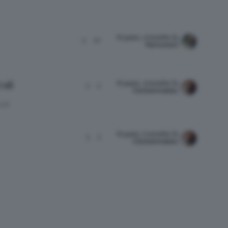
10 years, 4 months fa
3
10
Ramona22
10 years, 4 months fa
oil
2
2
ClioZammatteo
LIO
10 years, 5 months fa
3
3
ClioZammatteo