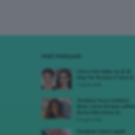
POST POPOLARI
Cherry Red Make-Up 🍒 Gli
Step Per Ricreare Il Trend Di..
3 Agosto 2026
Tendenza Trucco Sunburn
Blush, Come Ricreare L’effet
Bonne Mine Estivo Di...
6 Giugno 2026
Tendenze Colore Capelli