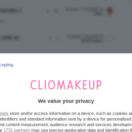
10 years, 11 months fa
erale! :)
4
20
Gatto
LIO
11 years, 2 months fa
o 20€ su
2
3
BubblingNan
cepting
ATTIVITÀ
ULTIMO INVIO
We value your privacy
8 years, 7 months fa
ù!
tners
store and/or access information on a device, such as cookies 
2
2
Vale973
identifiers and standard information sent by a device for personalised
 and content measurement, audience research and services developm
ur
1731 partners
may use precise geolocation data and identification 