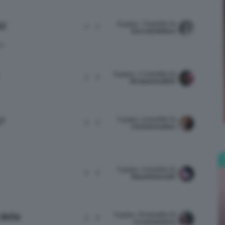
8 years, 7 months fa
ù!
2
2
GocciaDelMare
I
Bellezza
8 years, 11 months fa
3
4
93ValentinaB93
e
9 years, 4 months fa
e?
3
3
ClioZammatteo
9 years, 5 months fa
3
4
BlackWidow85
Makeup
9 years, 10 months fa
della
3
4
riccstrawberry