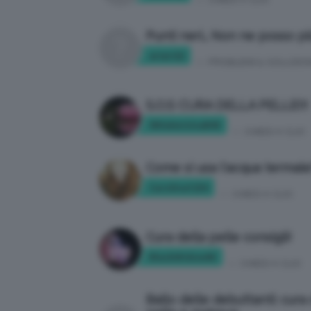
in:
CHIEDI A CLIO
Punti neri… Non ne posso pi
ariari22
in:
PROBLEMI & SOLUZION
S.O.S CURA DELLA PELLE!!!
93ValentinaB93
in:
CHIEDI A CLIO
Come si usa l'acqua termal
Carolina1234
in:
CHIEDI A CLIO
Cura della pelle consigli!
BlackWidow85
in:
CHIEDI A CLIO
Ballo delle debuttanti: cura 