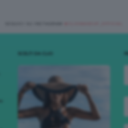
SEGUICI SU INSTAGRAM
@CLIOMAKEUP_OFFICIAL
SCELTI DA CLIO
R
.
to