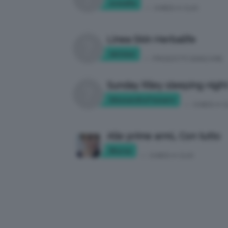
srevella
in:
CHIEDI A CLIO
Linea Skin Herbalife
skitime
in:
PRODOTTI SKINCARE
Sunday Riley sleeping night 
AlessandraTessaro
in:
CHIEDI A C
Alle prime armi… Con tutto
Blursa
in:
CHIEDI A CLIO