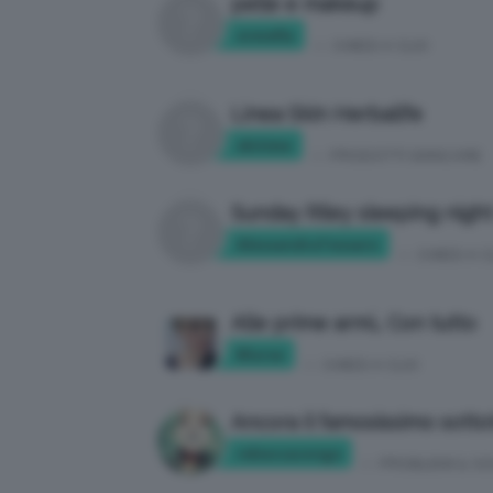
pelle e makeup
srevella
in:
CHIEDI A CLIO
Linea Skin Herbalife
skitime
in:
PRODOTTI SKINCARE
Sunday Riley sleeping night 
AlessandraTessaro
in:
CHIEDI A C
Alle prime armi… Con tutto
Blursa
in:
CHIEDI A CLIO
Ancora il famosissimo sotto
rebeccaconga
in:
PROBLEMI & SO