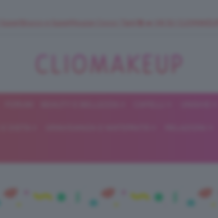
 SuperStrucco e SuperMousse Cocco Tiarè 🌺 ➡️ VAI SU CLIOMAK
FORUM
BEAUTY E BELLEZZA
CAPELLI
UNGHIE
ClioMakeUp
E DIETA
GRAVIDANZA E MATERNITÀ
RELAZIONI
Blog