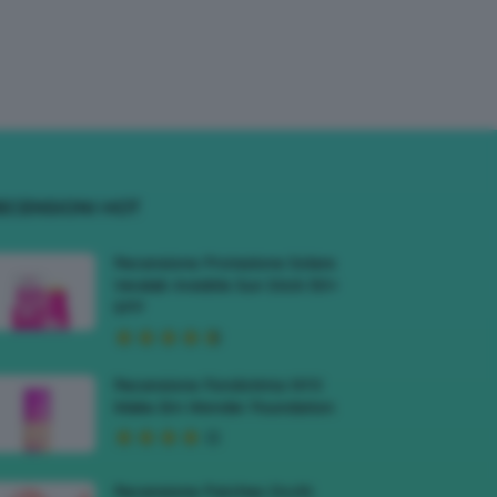
ECENSIONI HOT
Recensione Protezione Solare
Veralab Invisible Sun Stick 50+
SPF
Recensione Fondotinta NYX
Make Em Wonder Foundation
Recensione Patches Occhi