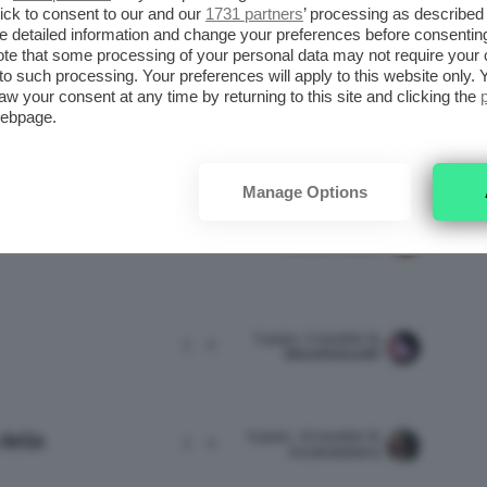
ick to consent to our and our
1731 partners
’ processing as described 
8 years, 7 months fa
ù!
2
2
detailed information and change your preferences before consenting
GocciaDelMare
te that some processing of your personal data may not require your 
I
t to such processing. Your preferences will apply to this website only
aw your consent at any time by returning to this site and clicking the
webpage.
8 years, 11 months fa
3
4
93ValentinaB93
Manage Options
9 years, 4 months fa
e?
3
3
ClioZammatteo
9 years, 5 months fa
3
4
BlackWidow85
9 years, 10 months fa
della
3
4
riccstrawberry