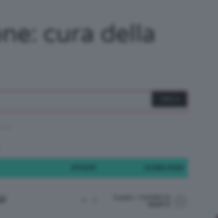
/
ne: cura della
Tutto
pelle
su
ATTIVITÀ
ULTIMO INVIO
8 years, 7 months fa
ù!
2
2
Trucco,
Vale973