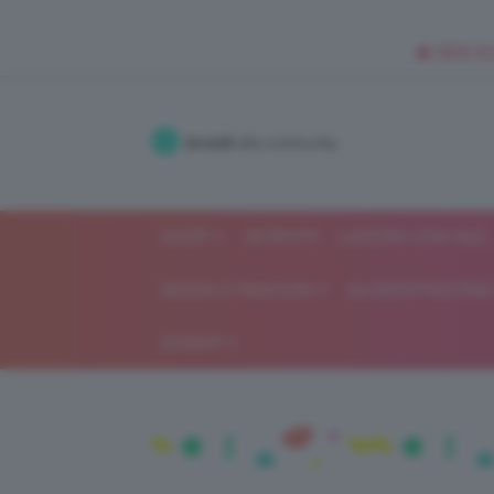
🥥 NEW IN
Accedi
alla community
SHOP
ISCRIVITI
LAVORA CON NOI
MODA E FASHION
ALIMENTAZIONE 
GOSSIP