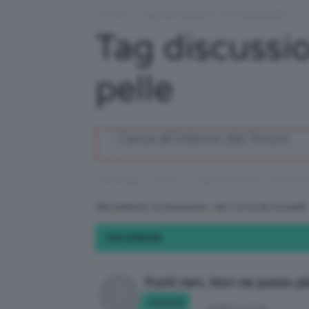
Forum
›
Tag discussione: cura della pelle
Tag discussio
pelle
›
›
Homepage
Forum
Tag discussione: cura della 
Stai vedendo 12 discussioni - dal 1 al 12 (di 12 totali)
DISCUSSIONE
Punti neri… Non ne posso pi
ariari22