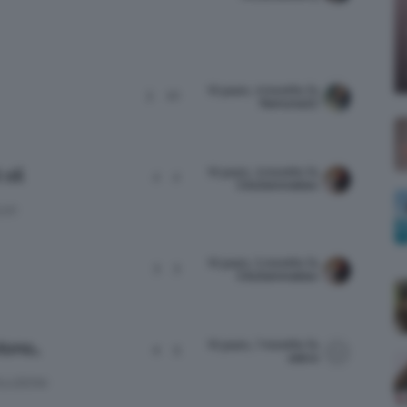
;)
10 years, 4 months fa
3
10
Ramona22
10 years, 4 months fa
oil
2
2
ClioZammatteo
LIO
10 years, 5 months fa
3
3
ClioZammatteo
10 years, 7 months fa
tono…
4
5
zebra
LUZIONI