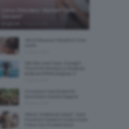
Come Difendere I Bambini Dalle
Zanzare?
-
Giorgia Asti
9 Agosto 2026
Olio Di Macassar: Benefici E Come
Usarlo
9 Agosto 2026
Wet Skin Look Corpo: Consigli E
Trucchi Per Ricreare La Tendenza
Bodycare Effetto Bagnato 💦
9 Agosto 2026
5 Accessori Casa Estate Per
Decorarla In Questa Stagione
8 Agosto 2026
Allerta “Underboob Sweat”: Come
Prevenire Irritazioni E Sudore Sotto
Il Seno Con I Prodotti Giusti