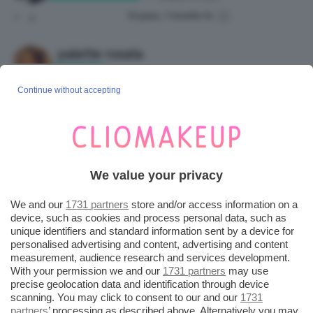
10 years, 7 months fa
7
9
palette rosata
EveChibi
in:
CHIEDI A CLIO
Continue without accepting
10 years, 7 months fa
4
5
We value your privacy
We and our
1731 partners
store and/or access information on a
device, such as cookies and process personal data, such as
unique identifiers and standard information sent by a device for
personalised advertising and content, advertising and content
measurement, audience research and services development.
With your permission we and our
1731 partners
may use
precise geolocation data and identification through device
scanning. You may click to consent to our and our
1731
partners
’ processing as described above. Alternatively you may