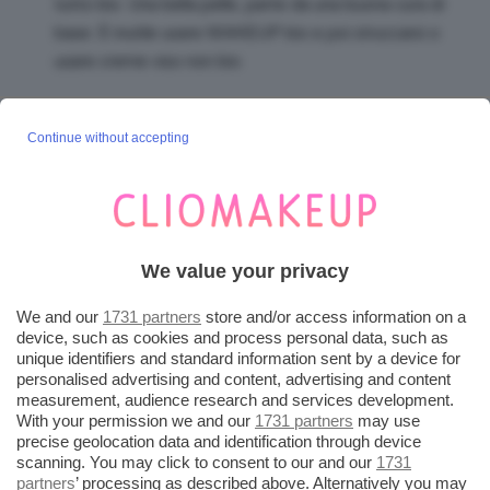
tutto bio. Una bella pelle, parte da una buona cura di
base. È inutile usare MAKEUP bio e poi struccarsi o
usare creme viso non bio
27 Settembre 2016 alle 9:47 PM
Continue without accepting
GretaBenedetti
Participant
Messaggi: 5
Ciao
We value your privacy
27 Settembre 2016 alle 9:54 PM
We and our
1731 partners
store and/or access information on a
device, such as cookies and process personal data, such as
GretaBenedetti
unique identifiers and standard information sent by a device for
Participant
personalised advertising and content, advertising and content
Messaggi: 5
measurement, audience research and services development.
Scusate, non mi ha caricato il messaggio! Mi tocca
With your permission we and our
1731 partners
may use
precise geolocation data and identification through device
riscriverlo, sigh
scanning. You may click to consent to our and our
1731
partners
’ processing as described above. Alternatively you may