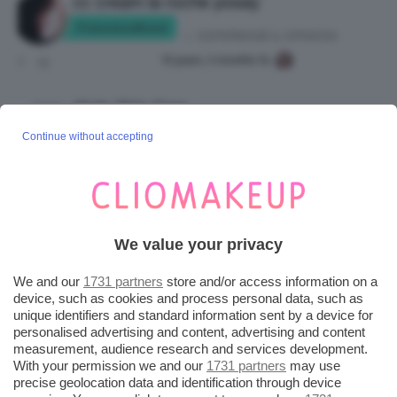
cc cream la roche posay
FrancescaRussi
in:
ESPERIENZE & OPINIONI
10 years, 5 months fa
7
13
Aiuto Skin Care
Sophia
Continue without accepting
in:
CHIEDI A CLIO
10 years, 9 months fa
3
9
We value your privacy
We and our
1731 partners
store and/or access information on a
device, such as cookies and process personal data, such as
unique identifiers and standard information sent by a device for
personalised advertising and content, advertising and content
measurement, audience research and services development.
With your permission we and our
1731 partners
may use
precise geolocation data and identification through device