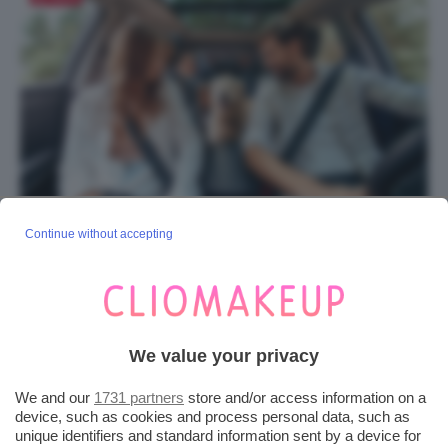
Continue without accepting
Credits: Foto di Adobe Stock | Valerii Apetroaiei
VIAGGIO PONTE 25 APRILE IN
FAMIGLIA: OPERA BOSCO A
We value your privacy
CALCATA PER LABORATORI IN
We and our
1731 partners
store and/or access information on a
NATURA
device, such as cookies and process personal data, such as
unique identifiers and standard information sent by a device for