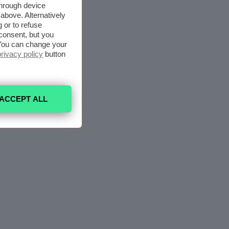
through device
above. Alternatively
 or to refuse
consent, but you
. You can change your
privacy policy
button
ACCEPT ALL