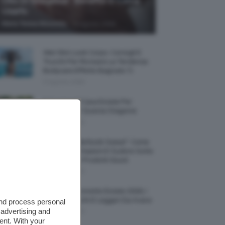
Olio Di Macassar: Benefici E Come
Usarlo
-
Maria Teresa Moschillo
9 Agosto 2026
Wet Skin Look Corpo: Consigli E
Trucchi Per Ricreare La Tendenza
Bodycare Effetto Bagnato 💦
9 Agosto 2026
5 Accessori Casa Estate Per
Decorarla In Questa Stagione
8 Agosto 2026
Allerta “Underboob Sweat”: Come
Prevenire Irritazioni E Sudore Sotto
Il Seno Con I Prodotti Giusti
8 Agosto 2026
Borse All’uncinetto Estate 2026, I
Modelli Freschi E Leggeri Da Avere
and process personal
 advertising and
8 Agosto 2026
ent. With your