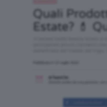
Beauty e bellezza
Quali Prodott
Estate? 💄 Qu
In estate molte beauty lovers si 
escludendo alcuni cosmetici che
beneficiare dal freddo del frigo.
Pubblicato il: 13 Luglio 2022
di TeamClio
Articolo scritto da una persona, no
Condividi su Facebook