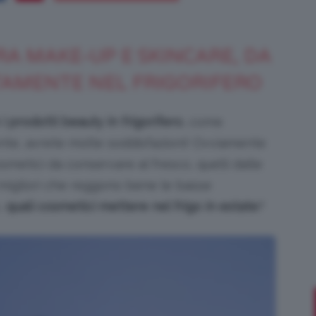
RA MAKE-UP E SKINCARE, DA
Bellezza
AMENTE NEL FRIGORIFERO
i prodotti beauty in frigorifero
, come
te, avrete molte soddisfazioni! Ovviamente
osmetici da conservare al fresco, quelli dalle
e
 migliori che reggono bene le basse
,
quali cosmetici mettere nel frigo in estate
?
Makeup