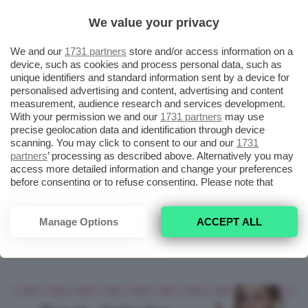
1
2
We value your privacy
We and our
1731 partners
store and/or access information on a
device, such as cookies and process personal data, such as
unique identifiers and standard information sent by a device for
personalised advertising and content, advertising and content
measurement, audience research and services development.
With your permission we and our
1731 partners
may use
precise geolocation data and identification through device
scanning. You may click to consent to our and our
1731
partners
’ processing as described above. Alternatively you may
access more detailed information and change your preferences
before consenting or to refuse consenting. Please note that
some processing of your personal data may not require your
consent, but you have a right to object to such processing. Your
preferences will apply to this website only. You can change
Manage Options
ACCEPT ALL
your preferences or withdraw your consent at any time by
returning to this site and clicking the
privacy policy
button at the
bottom of the webpage.