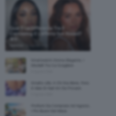
Qual È La Differenza Tra Il
Contouring E L’effetto Sun Kissed?
🌞✨
-
TeamClio
5 Agosto 2026
Smartwatch Donna Elegante, I
Modelli Tra Cui Scegliere
5 Agosto 2026
Smalto Lilla: A Chi Sta Bene, Foto
E Idee Di Nail Art Da Provare
5 Agosto 2026
Profumi Da Comprare Ad Agosto,
I Più Buoni Del Mese