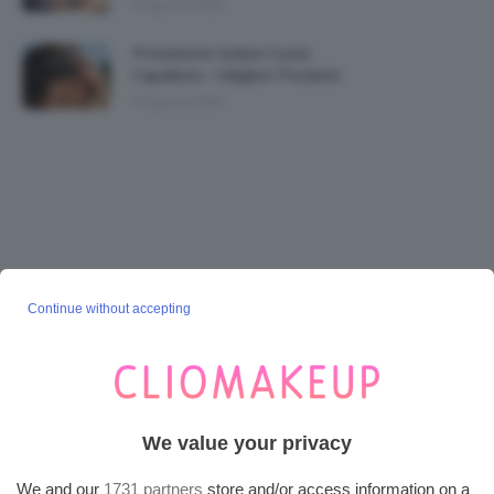
5 Agosto 2026
Protezione Solare Cuoio
Capelluto: I Migliori Prodotti
5 Agosto 2026
Continue without accepting
SEGUICI SU INSTAGRAM
@CLIOMAKEUP_OFFICIAL
We value your privacy
POST POPOLARI
We and our
1731 partners
store and/or access information on a
Cherry Red Make-Up 🍒 Gli Step Per