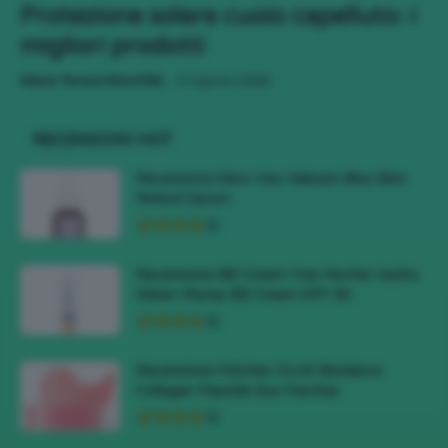
Protezione solare cuoio capelluto: i
migliori prodotti
-
Maria Teresa Moschillo
5 Agosto 2026
RECENSIONI HOT
Recensione Siero Viso Meisani Blue Elixir
Retinol Serum
Recensione BB Cream Yves Rocher Hydra
Water-Plump BB Cream SPF 50
Recensione Patches Occhi Biodance
Collagen Peptide Eye Patches