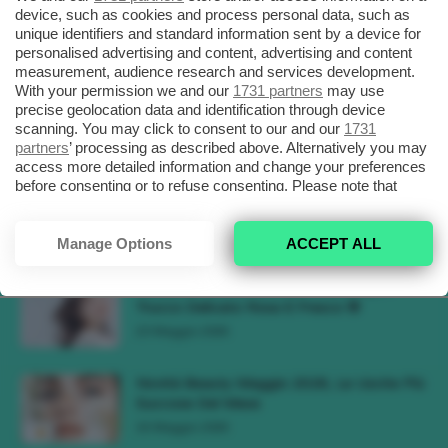
device, such as cookies and process personal data, such as
Ricreare Il Trend Di...
unique identifiers and standard information sent by a device for
3 Agosto 2026
personalised advertising and content, advertising and content
measurement, audience research and services development.
With your permission we and our
1731 partners
may use
Tendenza Trucco Sunburn Blush, Come
precise geolocation data and identification through device
Ricreare L’effetto Bonne Mine Estivo Di...
scanning. You may click to consent to our and our
1731
6 Giugno 2026
partners
’ processing as described above. Alternatively you may
access more detailed information and change your preferences
before consenting or to refuse consenting. Please note that
Tendenze Colore Capelli Primavera Estate
some processing of your personal data may not require your
2026, Il Pink Pomelo Si Prende...
consent, but you have a right to object to such processing. Your
31 Maggio 2026
preferences will apply to this website only. You can change
Manage Options
ACCEPT ALL
your preferences or withdraw your consent at any time by
returning to this site and clicking the
privacy policy
button at the
Tendenza Cherry Blossom Make-Up, Il
bottom of the webpage.
Trucco Delicato Rosa E Fresco 🌸
23 Maggio 2026
Novità Beauty Maggio 2026, Le Uscite Più
Succose Del Mese
16 Maggio 2026