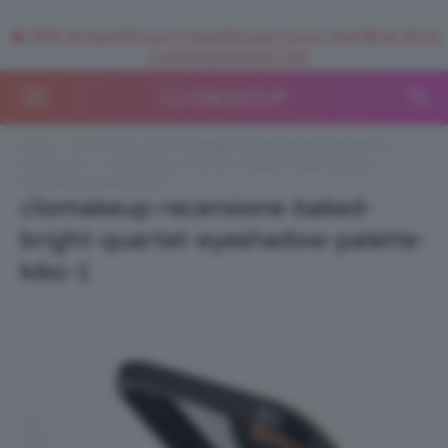
🥥 NEW IN SuperStrucco e SuperMousse Cocco Tiarè 🌺 ➡️ VAI SU
CLIOMAKEUPSHOP.COM
Home
Recensione Ombretti Bright Quartet Baked Eyeshadow
Palette Kiko
cliomakeup-recensione-baked-bright-quartet-
eyeshadow-palette-kiko-1
cliomakeup-recensione-baked-
bright-quartet-eyeshadow-palette-
kiko-1