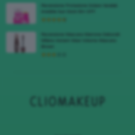
Recensione Protezione Solare Veralab
Invisible Sun Stick 50+ SPF
Recensione Mascara Marrone Deborah
Milano Instant Maxi Volume Mascara
Brown