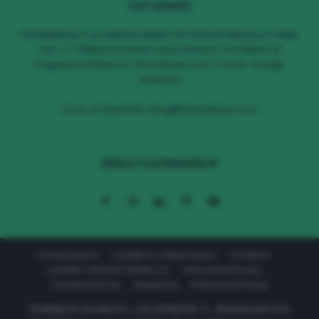
CHI SIAMO
ClioMakeUp è un editore leader nel vertical Beauty in Italia,
con 1.7 Milioni di Utenti Unici/Mese e 4.6 Milioni di
Pageviews/Mese su cliomakeup.com | Fonte: Google
Analytics
Scrivi al TeamClio:
blog@cliomakeup.com
SEGUI CLIOMAKEUP
Comunicazioni
Contatti & Collaborazioni
Chi Siamo
LAVORA CON NOI TEAMCLIO
Informativa Privacy
Condizioni D’uso
Redazione
Preferenze Privacy
POWERED BY 611LAB S.R.L. | VIA CORRIDONI, 11 - 20122 MILANO P.IVA