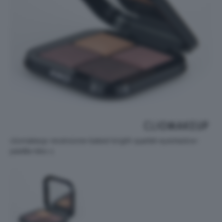
cliomakeup-recensione-baked-bright-quartet-eyeshadow-
palette-kiko-1