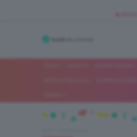
🥥 NEW IN
Accedi
alla community
SHOP
ISCRIVITI
LAVORA CON NOI
MODA E FASHION
ALIMENTAZIONE 
GOSSIP
Home
Beauty e bellezza