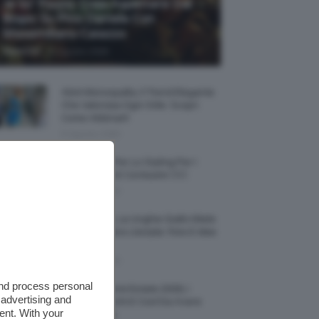
Je So’ Pazzo: Cosa Aspettarsi Dal
Biopic Su Pino Daniele Con
Massimiliano Caiazzo
-
TeamClio
6 Agosto 2026
Abiti Monospalla, Il Trend Elegante
Che Valorizza Ogni Stile: Scopri
Come Abbinarli
6 Agosto 2026
15 Prodotti Per Lo Styling Per I
Capelli Corti E Cortissimi 💇🏻‍♀️
6 Agosto 2026
Honey Nails, Le Unghie Giallo Miele
Che Dominano L’estate: Foto E Idee
Nail Art
6 Agosto 2026
and process personal
Vestiti Lingerie Estate 2026, I
 advertising and
Modelli Freschi E Cool Da Avere
ent. With your
Nell’armadio