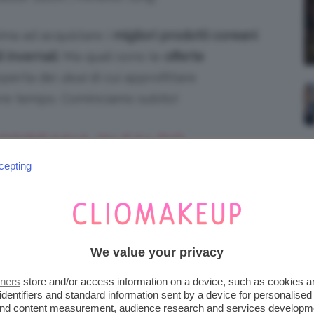
ima ad acquistare i
migliori prodotti coreani
 invernali
. Ma quali sono le
offerte
coperta dei
deal
di cui approfittare
re tempo. Cominciamo subito!
 COREANA IN SALDO
I DA AVERE
cepting
reani beauty in saldo
da avere, la sezione
ttonata. Infatti la routine di cura della pelle
tutto il mondo, grazie alla sua efficacia e
We value your privacy
ere le referenze da inserire subito nel
tners
store and/or access information on a device, such as cookies 
identifiers and standard information sent by a device for personalised
 and content measurement, audience research and services developm