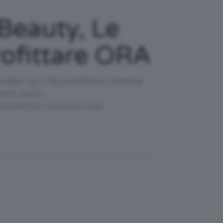
 Beauty, Le
rofittare ORA
 e make-up? Ne parliamo insieme
dotti sono
 potremmo ricevere una