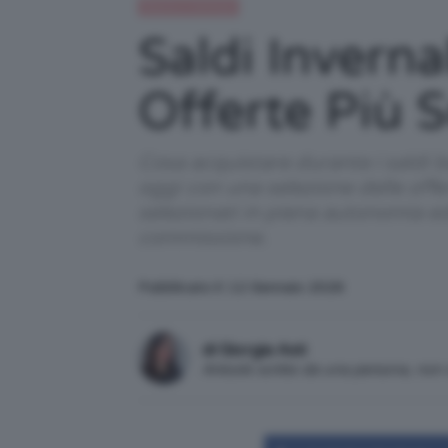
Beauty e bellezza
Saldi Inverna
Offerte Più 
Cosa acquistare durante i saldi 
oggi con una selezione delle offer
selezionati in piena autonomia e
commissione.
Pubblicato il: 12 Gennaio 2026
di Giorgia Asti
Articolo scritto da una persona, no