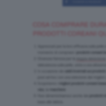
Condividi su Facebook
COSA COMPRARE DURAN
PRODOTTI COREANI Q
Apprezzati per la loro efficacia sulla pelle 
momento di comprare i
prodotti coreani b
Divenuta famosa per la
doppia detersione
delicatezza sulla pelle, unita a una altissima
In occasione dei
saldi invernali sui prodott
post ad hoc con una selezione dei migliori
Scopriremo i
migliori prodotti coreani bea
viso
, le
maschere
.
Non dimentichiamoci anche dei
prodotti m
base alle labbra.