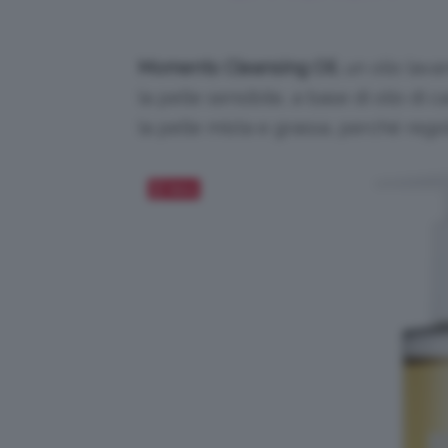
Moments Cleansing Oil
, un olio lav
la pelle sensibile, a base di olio di
la pelle mista e grassa, perché rego
Salva