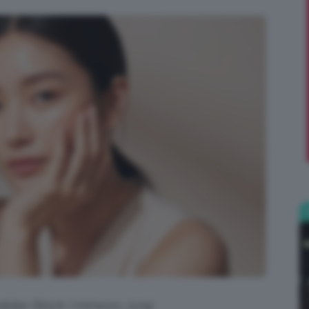
;)
 Adobe Stock | minwoo Jung