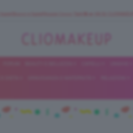
 SuperStrucco e SuperMousse Cocco Tiarè 🌺 ➡️ VAI SU CLIOMAK
FORUM
BEAUTY E BELLEZZA
CAPELLI
UNGHIE
ClioMakeUp
E DIETA
GRAVIDANZA E MATERNITÀ
RELAZIONI
Blog