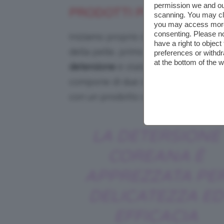
permission we and o
PRODOTTI PER LA DOPPI
scanning. You may cl
you may access more 
consenting. Please no
Iniziamo proprio dai
prodotti coreani
have a right to objec
della pelle, primo step della propri
preferences or withdr
at the bottom of the 
detersione
è stata (e rimane) un must
compone di due step: un primo step
con un prodotto schiumogeno, per 
LA DETERSIONE
COREANA È
APPREZZATA PE
DELICATEZZA ED
EFFICACIA