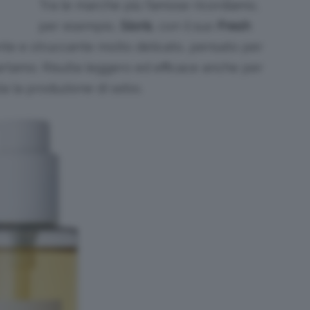
Tra le marche più famose ricordiamo,
per esempio,
Sioris
, con il suo
Fresh
ante e struccante molto delicato, pensato per
 cartamo. Risulta leggero ed efficace anche per
la la produzione di sebo.