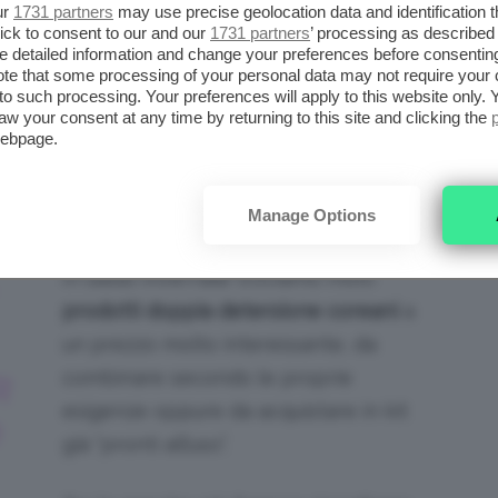
ur
1731 partners
may use precise geolocation data and identification 
A DETERSIONE
ick to consent to our and our
1731 partners
’ processing as described 
detailed information and change your preferences before consenting
te that some processing of your personal data may not require your 
 skincare in saldo invernale
per la pulizia
t to such processing. Your preferences will apply to this website only
a routine viso. Come sappiamo, la
doppia
aw your consent at any time by returning to this site and clicking the
webpage.
 assoluto della skincare routine asiatica, e si
 oleoso, seguito da un secondo passaggio
esempio una mousse.
Manage Options
In saldo invernale troviamo molti
prodotti doppia detersione coreani
a
un prezzo molto interessante, da
combinare secondo le proprie
R
esigenze oppure da acquistare in kit
già “pronti all’uso”.