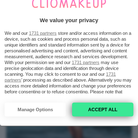
film, prematuramente scomparso dopo una
lunga malattia nel 2009. Swayze aveva
We value your privacy
reinterpretato Johnny nel prequel del 2004
Dirty Dancing: Havana Nights, una performance
We and our
1731 partners
store and/or access information on a
che ha lasciato il segno nel cuore dei tantissimi
device, such as cookies and process personal data, such as
unique identifiers and standard information sent by a device for
fan della coppia.
personalised advertising and content, advertising and content
measurement, audience research and services development.
With your permission we and our
1731 partners
may use
Salva
precise geolocation data and identification through device
scanning. You may click to consent to our and our
1731
partners
’ processing as described above. Alternatively you may
access more detailed information and change your preferences
before consenting or to refuse consenting. Please note that
some processing of your personal data may not require your
consent, but you have a right to object to such processing. Your
preferences will apply to this website only. You can change
Manage Options
ACCEPT ALL
your preferences or withdraw your consent at any time by
returning to this site and clicking the
privacy policy
button at the
bottom of the webpage.