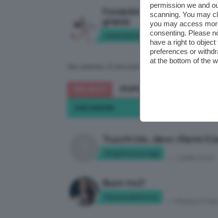
permission we and o
Fondotinta minerale per pel
scanning. You may cl
grasse
you may access more 
consenting. Please no
valemakeup94
in:
CHIEDI A CLIO
have a right to objec
preferences or withdr
at the bottom of the 
Stai vedendo 15 discussioni - dal 106 al 120 (di 149 t
RECENTI
POPOLARI
DISCUSSIONE
Trucchi bio, devo rifarmi il 
Singhetessongg
in:
COME SI FA?
Buon Inci?
Chiaracalifornia
in:
PRODOTTI BI