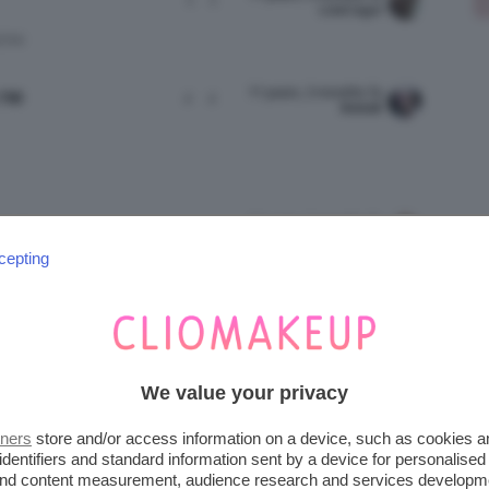
LisaCagol
ONI
11 years, 3 months fa
 ne
2
2
BettaB
11 years, 3 months fa
o e
15
17
Fede2090
cepting
IO
11 years, 4 months fa
gli su
12
16
LauraSooner
We value your privacy
tners
store and/or access information on a device, such as cookies 
E
identifiers and standard information sent by a device for personalised
 and content measurement, audience research and services developm