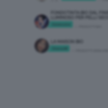
1
2
FONDOTINTA BIO DAL FIN
LUMINOSO PER PELLI SEC
Smemosine
in:
PRODOTTI BIO
LA MAISON BIO
Chiarac89
in:
PRODOTTI SKINCAR