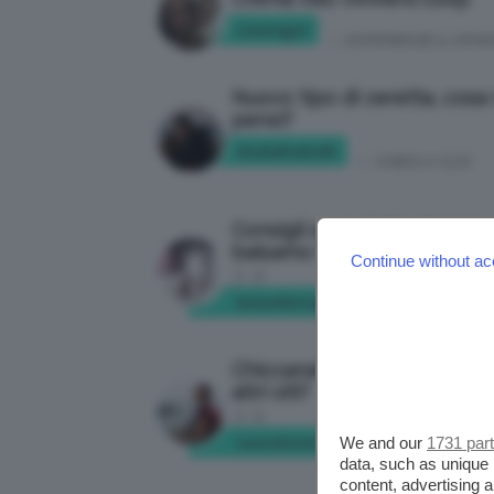
LisaCagol
in:
ESPERIENZE & OPINI
Nuovo tipo di ceretta, cosa
pensi?
GiuliaPedrelli
in:
CHIEDI A CLIO
Consigli su qualche shampo
balsamo bio?
Continue without ac
1
2
benedettagidorino
in:
MONDO B
Chiccanature e.. avete consi
altri siti?
1
2
LauraSooner
We and our
1731 par
in:
DOVE COMPRAR
data, such as unique 
content, advertising