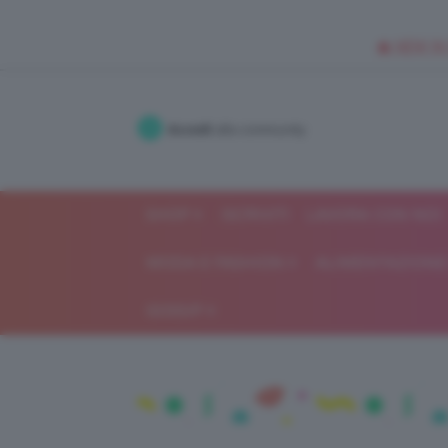
🥥 NEW IN
Accedi
alla community
SHOP
ISCRIVITI
LAVORA CON NOI
MODA E FASHION
ALIMENTAZIONE 
GOSSIP