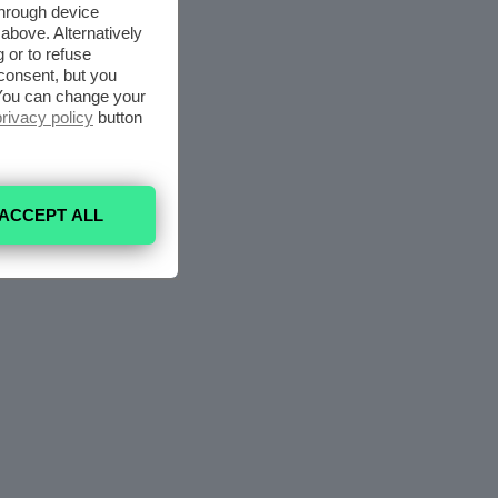
through device
above. Alternatively
 or to refuse
consent, but you
. You can change your
privacy policy
button
ACCEPT ALL