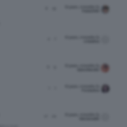
10 years, 4 months fa
8
19
Fede2090
10 years, 4 months fa
4
7
cristallina
10 years, 4 months fa
8
9
SailorMars82
10 years, 4 months fa
1
1
Fondadina
10 years, 4 months fa
17
24
Marianna85
EDI A CLIO