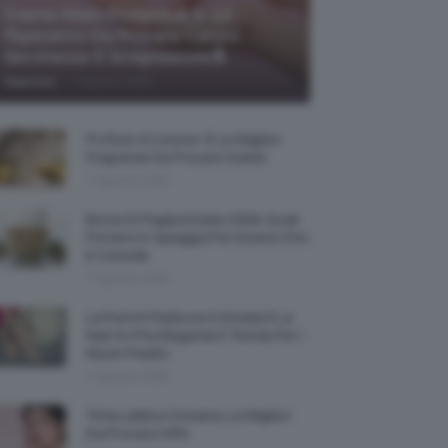
Creme Mani Protettive ✨ 12
Riparatrici Da Provare Contro
Secchezza E Screpolature🔝
-
TeamClio
7 Agosto 2026
Profumi Al Limone 🍋 Le Migliori
Fragranze Da Provare Subito
7 Agosto 2026
Borse Di Paglia Estate 2026, Quali
Portarsi In Spiaggia Per Essere Chic
E Comode
7 Agosto 2026
La French Pedicure In Estate È La
Nail Art Più Elegante E Trendy Per I
Nostri Piedini
7 Agosto 2026
Tinta Labbra Coreana, Le Migliori
Da Provare ORA