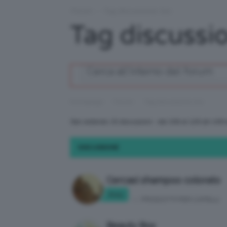
Forum
›
Tag discussione: bio
Tag discussio
›
›
Homepage
Forum
Tag discussione: bio
Stai vedendo 15 discussioni - dal 106 al 120 (di 149 t
DISCUSSIONE
Cercasi shampoo colorato
Frnc
in:
PRODOTTI PER CAPELLI
Beauty Box