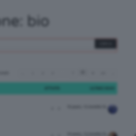
/
ne: bio
Tutto
8
otali)
…
←
1
2
3
7
9
10
→
su
ATTIVITÀ
ULTIMO INVIO
10 years, 12 months fa
2
2
Trucco,
10 years, 12 months fa
2
2