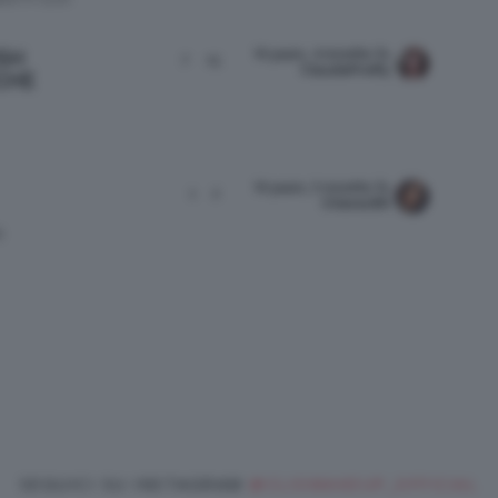
10 years, 4 months fa
ISH
7
15
ClaudiaFirefly
CHE
10 years, 5 months fa
1
2
Chiarac89
E
SEGUICI SU INSTAGRAM
@CLIOMAKEUP_OFFICIAL