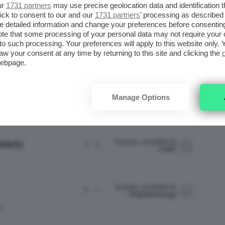
ur
1731 partners
may use precise geolocation data and identification 
11 years, 4 months fa
li
3
3
ick to consent to our and our
1731 partners
’ processing as described 
Chiara30
detailed information and change your preferences before consenting
te that some processing of your personal data may not require your 
t to such processing. Your preferences will apply to this website only
aw your consent at any time by returning to this site and clicking the
webpage.
8
otali)
…
←
1
2
3
7
9
10
→
Manage Options
ATTIVITÀ
ULTIMO INVIO
10 years, 4 months fa
beauty
4
5
Clo85
10 years, 4 months fa
6
7
Singhetessongg
O