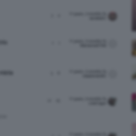
;)
11 years, 2 months fa
3
4
saretta01
11 years, 3 months fa
rio
1
1
Marianna0706
11 years, 3 months fa
mista
5
8
catybarato81
11 years, 3 months fa
12
19
LisaCagol
ONI
11 years, 3 months fa
1
1