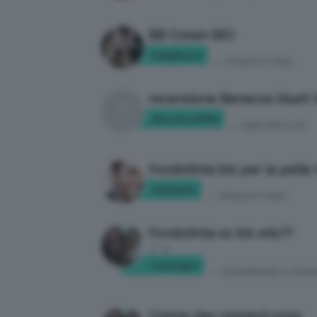
BB Cream BIO
DailyRosie
in:
PRODOTTI BIO
recensione Benecos blush t
Marianna0706
in:
IDEE PER CLIO
Fondotinta bio per la pelle 
Gabryela
in:
PRODOTTI BIO
Fondotinta so bio etic??
1
2
LisaCagol
in:
ESPERIENZE & OPINI
Crema viso viviverd coop