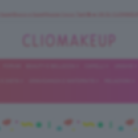
 SuperStrucco e SuperMousse Cocco Tiarè 🌺 ➡️ VAI SU CLIOMAK
FORUM
BEAUTY E BELLEZZA
CAPELLI
UNGHIE
ClioMakeUp
E DIETA
GRAVIDANZA E MATERNITÀ
RELAZIONI
Blog