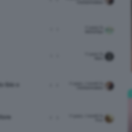
ClioZammatteo
11 years fa
1
1
Bellezza
MomoTips
11 years fa
1
1
Mars
e
11 years, 1 month fa
o (bio o
2
2
ClioZammatteo
Makeup
11 years, 1 month fa
ttore
2
3
Frnc