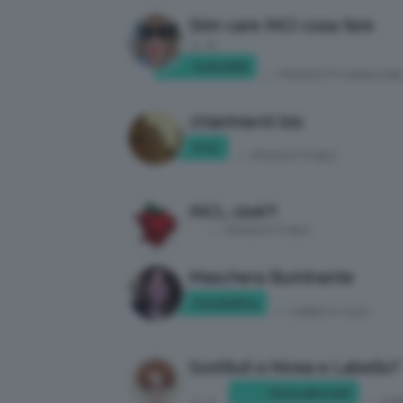
Skin care INCI cosa fare
1
2
Fede2090
in:
PRODOTTI SKINCARE
chiarimenti bio
Frnc
in:
PRODOTTI BIO
INCI… cioè?!
in:
PRODOTTI BIO
Maschera illuminante
Fondadina
in:
CHIEDI A CLIO
Sostituti a Nivea e Labello?
ChiaraMorelli
in:
CHI