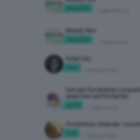
MomoTips
in:
IDEE PER CLIO
Beauty Box
MomoTips
in:
CHIEDI A CLIO
Solari bio
Mars
in:
PRODOTTI BIO
Cercasi Fondotinta compatt
quasi bio) performante!
pansy
in:
CHIEDI A CLIO
Fondotinta minerale +corre
Frnc
in:
PRODOTTI BIO