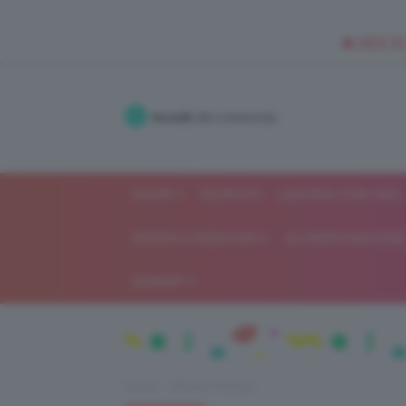
🥥 NEW IN
Accedi
alla community
SHOP
ISCRIVITI
LAVORA CON NOI
MODA E FASHION
ALIMENTAZIONE 
GOSSIP
Home
Moda e fashion