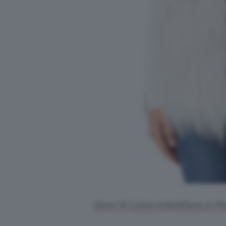
Geox W Loisia Imbottitura in P