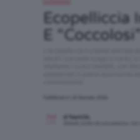
Moda e fashion
Ecopelliccia 
E “coccolosi
L’ecopelliccia è oramai entrata d
neutri, con pelo lungo o corto, è l
Vediamo i nuovi modelli, con foto,
selezionati in piena autonomia e
commissione.
Pubblicato il: 16 Gennaio 2026
di TeamClio
Articolo scritto da una persona, no