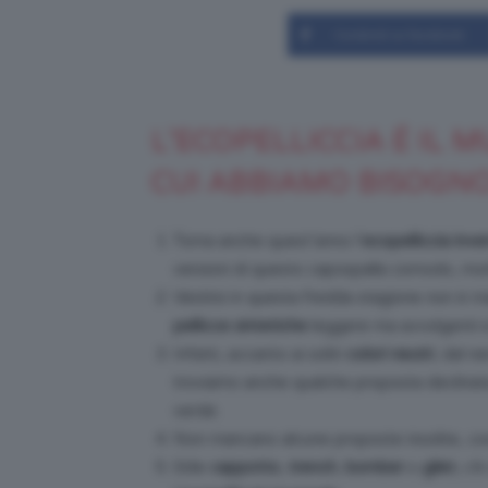
Condividi su Facebook
L’ECOPELLICCIA É IL 
CUI ABBIAMO BISOGN
Torna anche quest’anno l’
ecopelliccia inv
versioni di questo capospalla comodo, mor
Vestirsi in questa fredda stagione non è ma
pellicce
sintetiche
leggere ma avvolgenti e
Infatti, accanto ai soliti
colori neutri
, dal n
troviamo anche qualche proposta declinata 
verde.
Non mancano alcune proposte insolite, co
Stile
cappotto
,
trench
,
bomber
o
gilet
, c’