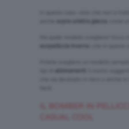
In questo caso, visto che non si trat
anche
sopra un’altra
giacca
, come un
Ma quale modello scegliere? Ecco ch
ecopelliccia inverno
, che in questo 
Potete scegliere un modello semplice,
tipi di
abbinamenti
. Il nostro sugger
che sia declinato in nero o anche i
facili.
IL BOMBER IN PELLICC
CASUAL COOL