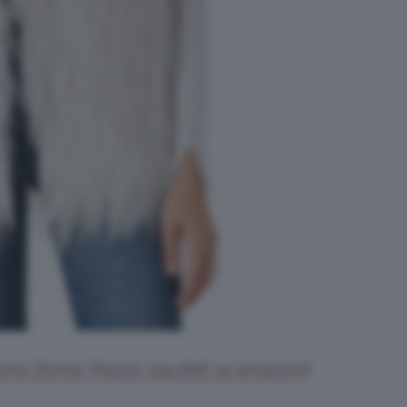
iuma Donna. Prezzo: 134,60€ su amazon.it