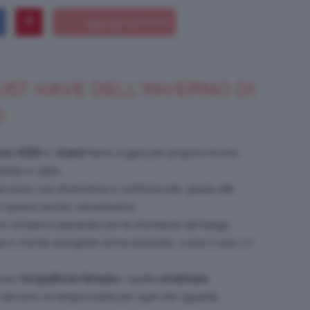
Bellezza
MUST HAVE DELL’INVERNO DI
O
erno 2026
e i
brand
fanno a gara per proporci le loro
e
bido e caldo.
i stato così divertente e confortevole, grazie alle
 spesso anche coloratissime.
ero al bianco passando per le sfumature del beige,
in cromie energiche ed eccentriche, come il rosa o il
Makeup
me l’
ecopelliccia fantasia
o quella
smanicata
.
è davvero un’ampia scelta per quel che riguarda