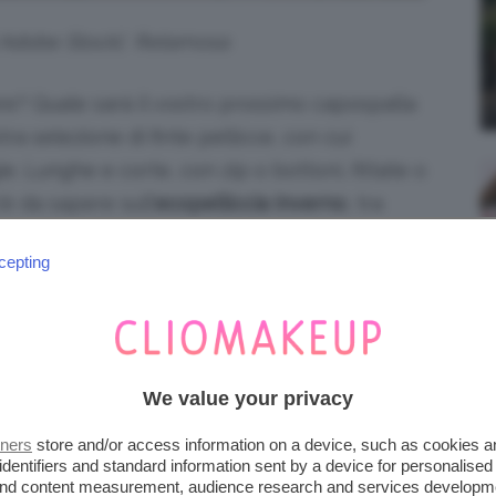
di Adobe Stock| Retamosa
e? Quale sarà il vostro prossimo capospalla
ra selezione di finte pellicce, con cui
ie. Lunghe e corte, con zip o bottoni, fittate o
è da sapere sull’
ecopelliccia
inverno
, tra
 post!
cepting
 2026: IL GILET È DI MODA
soliti eppure amatissimi di questo periodo è
We value your privacy
 maniche
, spesso da portare aperta, perché
sono tanti modi per
indossare il gilet donna
tners
store and/or access information on a device, such as cookies 
identifiers and standard information sent by a device for personalised
 and content measurement, audience research and services developm