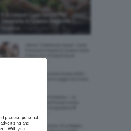
5 Accessori Casa Estate Per
Decorarla In Questa Stagione
-
Giorgia Asti
8 Agosto 2026
Allerta “Underboob Sweat”: Come
Prevenire Irritazioni E Sudore Sotto
Il Seno Con I Prodotti Giusti
8 Agosto 2026
Borse All’uncinetto Estate 2026, I
Modelli Freschi E Leggeri Da Avere
8 Agosto 2026
Creme Mani Protettive ✨ 12
Riparatrici Da Provare Contro
Secchezza E Screpolature🔝
7 Agosto 2026
and process personal
 advertising and
Profumi Al Limone 🍋 Le Migliori
ent. With your