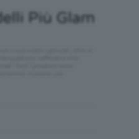
elli Più Glam
 i suoi colori spiccati, oltre ai
e quelli più raffinati e chic.
nali. Tutti i prodotti sono
 potremmo ricevere una