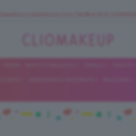
 SuperStrucco e SuperMousse Cocco Tiarè 🌺 ➡️ VAI SU CLIOMAK
FORUM
BEAUTY E BELLEZZA
CAPELLI
UNGHIE
ClioMakeUp
E DIETA
GRAVIDANZA E MATERNITÀ
RELAZIONI
Blog