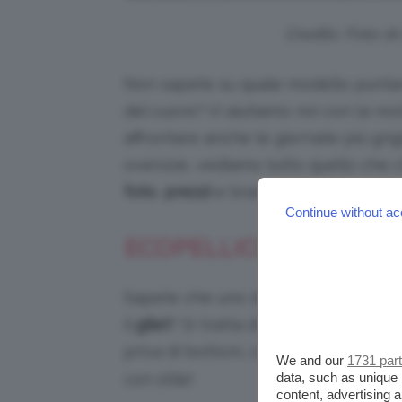
Credits: Foto 
Non sapete su quale modello puntar
del cuore? Vi aiutiamo noi con la nost
affrontare anche le giornate più grig
oversize, vediamo tutto quello che c’
foto
,
prezzi
e brand. Pronte? Via col
Continue without ac
ECOPELLICCIA INVERNO
Sapete che uno dei capispalla più in
il
gilet
? Si tratta di una
giacca senza
priva di bottoni, cinture o zip. E ci 
We and our
1731 par
data, such as unique 
con stile!
content, advertising