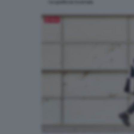
l’
ecopelliccia
invernale.
Salva