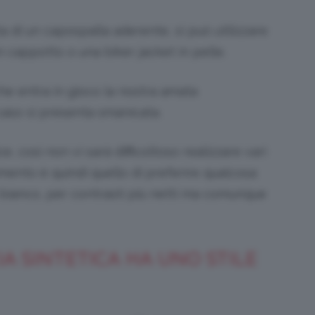
ta di un capospalla aderente, si può utilizzare
 cappotto o una biker jacket in pelle.
e entra in gioco la nostra amata
caso si presenta smanicata.
 così non vi sarà difficoltoso realizzare vari
imento è quindi quello di preferire qualcosa
n bianco, per contrasti più netti ma comunque
IA SINTETICA HA UNO STILE