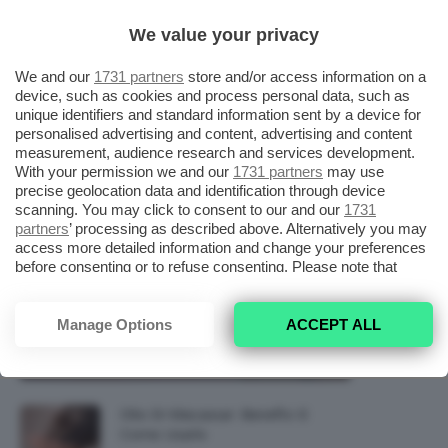
We value your privacy
We and our
1731 partners
store and/or access information on a
device, such as cookies and process personal data, such as
unique identifiers and standard information sent by a device for
personalised advertising and content, advertising and content
measurement, audience research and services development.
POST POPOLARI
With your permission we and our
1731 partners
may use
precise geolocation data and identification through device
scanning. You may click to consent to our and our
1731
partners
’ processing as described above. Alternatively you may
access more detailed information and change your preferences
before consenting or to refuse consenting. Please note that
some processing of your personal data may not require your
consent, but you have a right to object to such processing. Your
Come Difendere I Bambini Dalle
preferences will apply to this website only. You can change
Manage Options
ACCEPT ALL
Zanzare?
your preferences or withdraw your consent at any time by
-
Giorgia Asti
9 Agosto 2026
returning to this site and clicking the
privacy policy
button at the
bottom of the webpage.
Olio Di Macassar: Benefici E
Come Usarlo