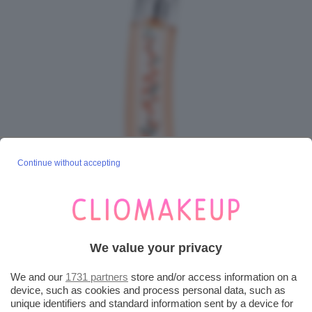
Continue without accepting
We value your privacy
Kenzo, Flower Ikebana Mimosa. Prezzo: 105,00€
We and our
1731 partners
store and/or access information on a
su sephora.it
device, such as cookies and process personal data, such as
unique identifiers and standard information sent by a device for