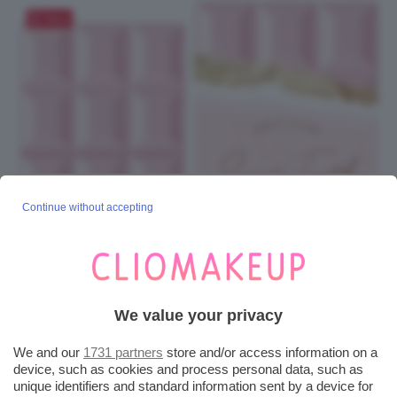
Salva
Continue without accepting
We value your privacy
We and our
1731 partners
store and/or access information on a
device, such as cookies and process personal data, such as
SAbrina Carpenter, Sweet Tooth. Prezzo:
26
,
88
€
unique identifiers and standard information sent by a device for