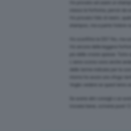
Ho provato ad usare un shampoo 
stesso la forforina, perciò da s
Ho provato l’olio di neem, qual
shampoo, ma a parte l’odore o
Ho sconfitto la DS? No, ma so
Ho ancora della leggera forfo
più delle croste spesse. Tutto
L’anno scorso sono anche anda
delle terme indicate per la cur
ritorno ho avuto uno sfogo terr
Voglio vedere se quest’anno av
Se avete altri consigli o se ave
trovate bene, scrivete pure! 