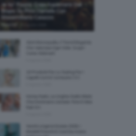
Je So’ Pazzo: Cosa Aspettarsi Dal
Biopic Su Pino Daniele Con
Massimiliano Caiazzo
-
TeamClio
6 Agosto 2026
Abiti Monospalla, Il Trend Elegante
Che Valorizza Ogni Stile: Scopri
Come Abbinarli
6 Agosto 2026
15 Prodotti Per Lo Styling Per I
Capelli Corti E Cortissimi 💇🏻‍♀️
6 Agosto 2026
Honey Nails, Le Unghie Giallo Miele
Che Dominano L’estate: Foto E Idee
Nail Art
6 Agosto 2026
Vestiti Lingerie Estate 2026, I
Modelli Freschi E Cool Da Avere