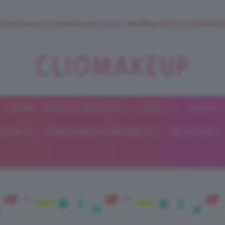
 SuperStrucco e SuperMousse Cocco Tiarè 🌺 ➡️ VAI SU CLIOMAK
FORUM
BEAUTY E BELLEZZA
CAPELLI
UNGHIE
ClioMakeUp
E DIETA
GRAVIDANZA E MATERNITÀ
RELAZIONI
Blog