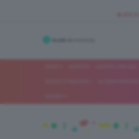
🥥 NEW IN
Accedi
alla community
SHOP
ISCRIVITI
LAVORA CON NOI
MODA E FASHION
ALIMENTAZIONE 
GOSSIP