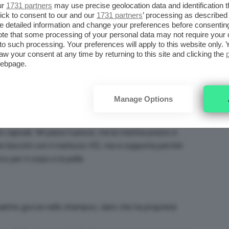
ur
1731 partners
may use precise geolocation data and identification 
ick to consent to our and our
1731 partners
’ processing as described 
detailed information and change your preferences before consenting
cia i capelli parecchio piatti e sembrano sporchi al
te that some processing of your personal data may not require your 
lmeno per le lunghezze, uso un’altro shampoo.
t to such processing. Your preferences will apply to this website only
aw your consent at any time by returning to this site and clicking the
webpage.
EGATO DI MERLUZZO
o degli integratori ed olio di fegato di merluzzo alla
Manage Options
mprate la bottiglia di olio in farmacia enorme,
e capsule. Mi piace il pesce, ma la mattina presto è
 biscotti con il merluzzo XD, ma si sopporta perché
o per il corpo e la pelle.
qualche goccia nello shampoo, dato che ha proprietà