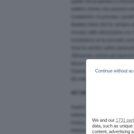
quello che propinano in erbori
additivi chimici che possono irr
(credetemi, ho provato i prodot
Badate bene che ho sempre util
trovate nelle erboristerie o i
(credetemi, le ho provate com
tinta ho sentito subito pizzicor
3)Essendo un’erba gli impacchi
alcune ore per l’ossidazione. P
Continue without ac
l’hennè.
Se volete fare un tentativo, mi
KIT DERMATITE SEBORROI
Questi shampoo sono quelli con
intensivo è a base di catrame v
We and our
1731 par
invece, non puzza di morte com
data, such as unique 
intensivo; Lozione per il cuoio
content, advertising