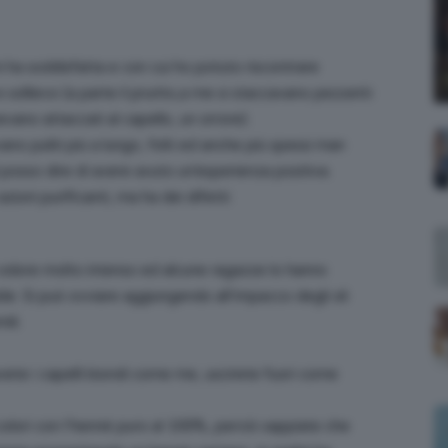
;)
i ha soddisfatta e con cui ho potuto riscontrare
 sollievo (a parte il prurito,a me si staccavano pezzetti
evano attaccati al capello, un orrore).
ano puliti più a lungo, folti ed anche più spessi man
i posso dire di avere avuto un’esperienza positiva.
zioni purificanti, ma ha dei difetti:
odore molto intenso ed alcune ragazze lo hanno
le. Si può ovviare aggiungendo all’impacco degli oli
ili.
vete i capelli biondi come me, uscirete fuori come
colori con l’hennè puro al 100%, perciò sappiate che