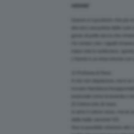
HENNE’
Questo è il prodotto che più m
davvero una pulizia della cute e
grossi di pelle secca che riman
Ho notato che i capelli rimanev
mano che lo riutilizzavo, quind
L’hennè è un erba tintoria con a
1) Profuma di fieno.
A me non dispiaceva, ma è un 
trovato fastidioso/insopportabi
essenziali come la lavanda o sim
2) Colora solo di rosso.
Io amo il colore rosso, ma se a
delle belle carotine! XD
Non è possibile ottenere altri 