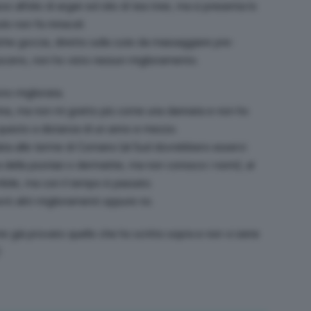
all’olio di argan ed olio di tea tree, ma si presenta lo
olo non fa miracoli.
che goccia, diretto sulla cute da massaggiare pre-
sceno, non ho visto nessun miglioramento.
no migliorata.
rina, ma non mi gratto più come una dannata e non ho
 questo a distanza di un anno e mezzo.
ta alle terme di Comano (al Sud dovrebbero esserci
a della psoriasi o dermatite, ma non conosco i nomi), al
ibile, ma con il tempo è passato.
rò altri miglioramenti oppure no.
te già provato quello che ho scritto sopra e non vi siete
