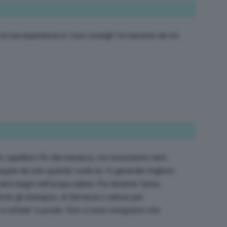
la tua esperienza e i tuoi consigli! Un bacione da noi
io capelluto fin dal menarca, ma nonostante tanti
egola da solo quando vuole lui. In generale migliora
nti bagni nell’acqua salata. Poi durante l’anno,
nte gli shampoo, di farmacia o salone per
 si esfolia” e prude. Non ci sono integratori che