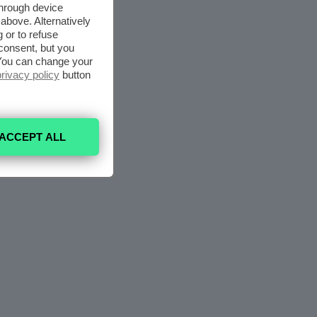
through device
above. Alternatively
 or to refuse
consent, but you
. You can change your
privacy policy
button
ACCEPT ALL