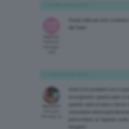
26 Luglio 2018 alle 5:25 PM
Grazie mille per aver condiviso 
del Team
TeamClio
Moderator
Messaggi:
2089
1 Ottobre 2018 alle 1:55 PM
Ache io ho problemi con il cuo
accorgimenti, quanto pare, si r
quando vado al mare e faccio ta
Mara1974
Participant
nonostante alterni periodicame
Messaggi: 83
parrucchiere, lui “quando vuole
tengano!