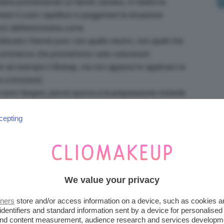
steria promettendo un hennè castano, in realtà ha
itare il cuoio capelluto e peggiorare la situazione
ti dell’erboristeria come
izzato l’hennè puro: non quello neutro, non quelli che
n commercio che promettono varie colorazioni
e ad esempio il Biokap, ma non appena ho applicato la
e e bruciore).
 sono fangosi, perciò sporca e la preparazione richiede
er questa ragione e per pigrizia, ho smesso di utilizzare
cepting
 ha conquistato l’hennè caldo di Janas per la qualità.
CA LAEVIA
 cui non ho riscontrato problemi di prurito: lo shampoo
We value your privacy
egetale per le situazioni più forti; lo shampoo delicato,
tners
store and/or access information on a device, such as cookies 
e quello intensivo ed è utile per alternare con quello
identifiers and standard information sent by a device for personalised
 capelluto va massaggiato post lavaggio ed aiuta ad
 and content measurement, audience research and services developm