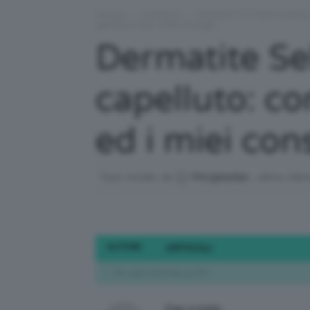
Forum
›
CAPELLI
›
PRODOTTI PER CAPEL
gestisco ed i miei consigli.
Dermatite Se
capelluto: co
ed i miei cons
Topic iniziato da
MorgianaSan
, ultimo inte
AUTORE
ARTICOLI
26 Luglio 2018 alle 3:31 PM
Ciao a tutte,