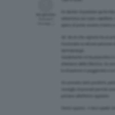
ho deciso di postare qui la mia
MorgianaSan
seborroica sul cuoio capelluto. 
Participant
Messaggi: 3
spero di poter essere d’aiuto a
Va’ da sé che ognuno ha un pro
funzionare su alcune persone e
dermatologo.
Inizialmente mi ha prescritto il
shampoo della OleoCut, ho avu
la situazione è peggiorata e la
Ho provato tanti prodotti, per
consiglio di provarli perché so
portano all’effetto opposto.
Detto questo, vi dico quello ch