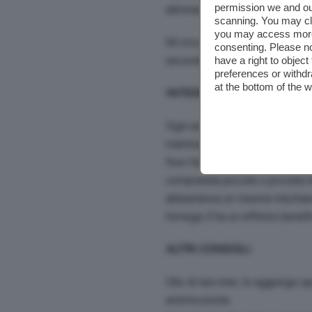
permission we and o
eliminare e squame.
scanning. You may cl
you may access more 
Mi trovo bene per la DS, ma las
consenting. Please no
secondo giorno. Per questo, a
have a right to objec
preferences or withdr
at the bottom of the 
INTEGRATORI E OLIO DI F
Ogni autunno e primavera, prend
mattina.
Non fate le masochiste, non co
compratela piccola o provate l
abbastanza un trauma mischiare
l’omega 3 ha un effetto benefic
ALTRI CONSIGLI
Olio di tea tree, lo aggiungo 
antimicotiche.