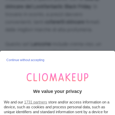
skincare del Lookfantastic Black Friday
. Si
trovano in sconto, a prezzi davvero
convenienti, tanti
cofanetti skincare
firmati
dalle migliori marche di alta profumeria.
Questo set
Lancome
include crema viso, un
siero e una crema contorno occhi.
Continue without accepting
Salva
We value your privacy
We and our
1731 partners
store and/or access information on a
device, such as cookies and process personal data, such as
unique identifiers and standard information sent by a device for