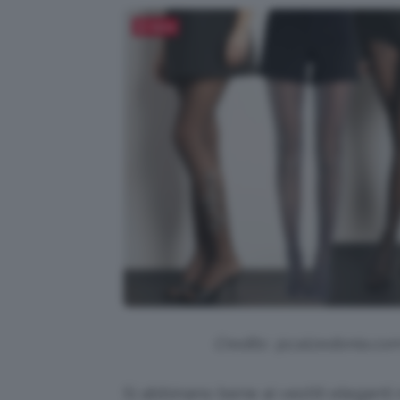
Salva
Credits: @calzedonia.co
Si abbinano bene ai vestiti elegant