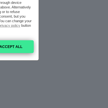
through device
above. Alternatively
 or to refuse
consent, but you
. You can change your
privacy policy
button
ACCEPT ALL