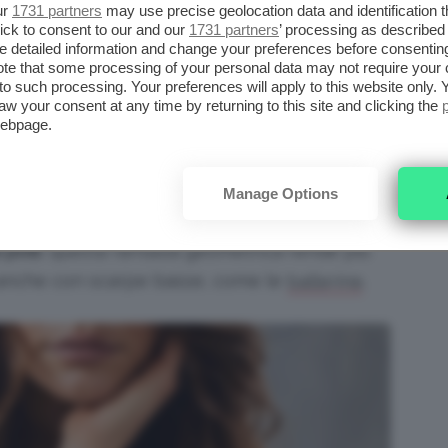
ur
1731 partners
may use precise geolocation data and identification 
I
collant con strass
applicati, poi,
ick to consent to our and our
1731 partners
’ processing as described 
possono portare con sé un’anima più
detailed information and change your preferences before consenting
te that some processing of your personal data may not require your 
rock chic
, diventando alleati preziosi
t to such processing. Your preferences will apply to this website only
per l’outfit più cool della stagione;
aw your consent at any time by returning to this site and clicking the
webpage.
provate a usarli con gonne corte,
anche in ecopelle, e
anfibi
.
Manage Options
Per un effetto più romantico e
a pois
: questa fantasia geometrica rende più
e anche con scarpe basse, come le
.
ballerine