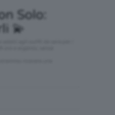
on Solo:
li 💫
adatti agli outfit da sera per i
li oro e argento, senza
 potremmo ricevere una