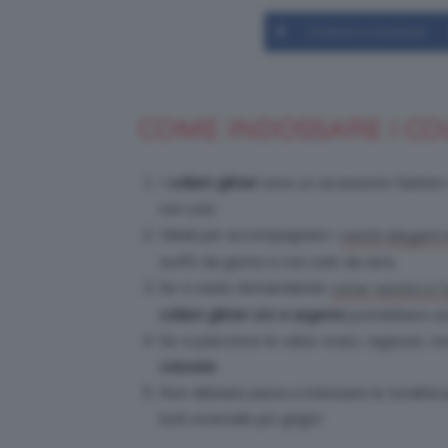
Condividi su Facebook
COME INDOSSARE I CO
I
collant glitter
sono un accessorio fashion m
non solo.
Ideali per accompagnare i
vestiti eleganti 
outfit da giorno e non solo da sera.
Se vi state domandando
come vestirsi a
collant glitter oro e argento
potrebbero esse
Se vi piacciono le calze vivaci, ragazze, 
colorate
.
Non abbiate paura a indossare le tonalità 
look invernale più grigio!