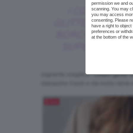
permission we and o
I COLLANT
scanning. You may cl
you may access more 
GLITTERATI CON
consenting. Please no
have a right to objec
preferences or withdr
BORCHIE SONO
at the bottom of the 
SUPER COOL
sognante scegliete i
collant glitter 
sbarazzino il look e sta molto ben
Salva