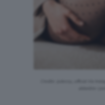
Credits: @
decoy_official
Via Insta
abbellire i po