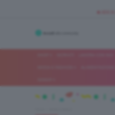
🥥 NEW IN
Accedi
alla community
SHOP
ISCRIVITI
LAVORA CON NOI
MODA E FASHION
ALIMENTAZIONE 
GOSSIP
Home
Moda e fashion