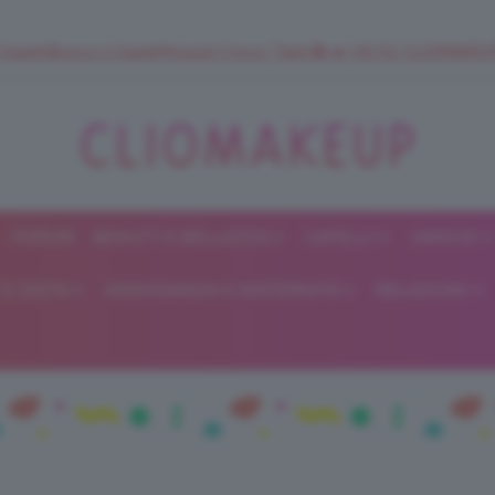
 SuperStrucco e SuperMousse Cocco Tiarè 🌺 ➡️ VAI SU CLIOMAK
FORUM
BEAUTY E BELLEZZA
CAPELLI
UNGHIE
ClioMakeUp
E DIETA
GRAVIDANZA E MATERNITÀ
RELAZIONI
Blog