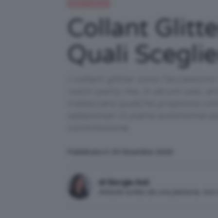
Moda e fashion
Collant Glitt
Quali Sceglie
I collant glitter sono l'accessori
vostri party ma, in alcuni casi, a
tralasciare qualche proposta colo
selezionati in piena autonomia e
commissione.
Pubblicato il: 24 Dicembre 2025
di Giorgia Asti
Articolo scritto da una persona, no