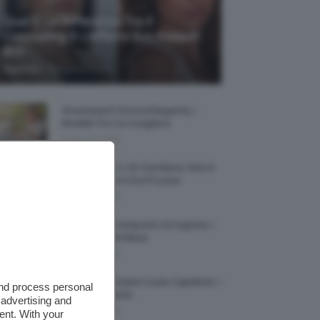
Qual È La Differenza Tra Il
Contouring E L’effetto Sun Kissed?
🌞✨
-
TeamClio
5 Agosto 2026
Smartwatch Donna Elegante, I
Modelli Tra Cui Scegliere
5 Agosto 2026
Smalto Lilla: A Chi Sta Bene, Foto E
Idee Di Nail Art Da Provare
5 Agosto 2026
Profumi Da Comprare Ad Agosto, I
Più Buoni Del Mese
5 Agosto 2026
Protezione Solare Cuoio Capelluto: I
and process personal
Migliori Prodotti
 advertising and
5 Agosto 2026
ent. With your