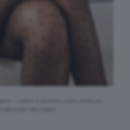
gram – I glitter si possono usare anche per
is decorativi dei collant