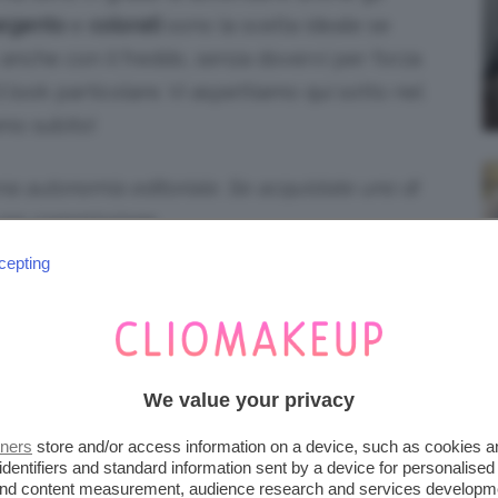
argento
e
colorati
sono la scelta ideale se
 anche con il freddo, senza dovervi per forza
 look particolare. Vi aspettiamo qui sotto nel
mo subito!
iena autonomia editoriale. Se acquistate uno di
 una commissione.
cepting
 COLLANT CON I GLITTER?
 le calze collant glitterate
, ragazze, la
ento molto più
versatile
di quello che si tende
We value your privacy
benissimo con i vestiti eleganti in velluto o
tners
store and/or access information on a device, such as cookies 
nche il look più semplice da tutti i giorni.
identifiers and standard information sent by a device for personalised
 and content measurement, audience research and services developm