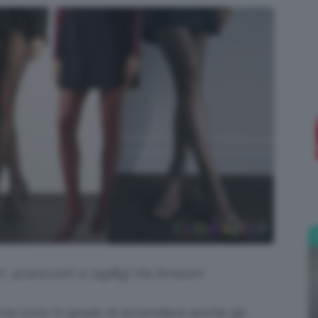
;)
m, @zara.com e @gi&gi Via Amazon
i ma sono in grado di accendere anche gli